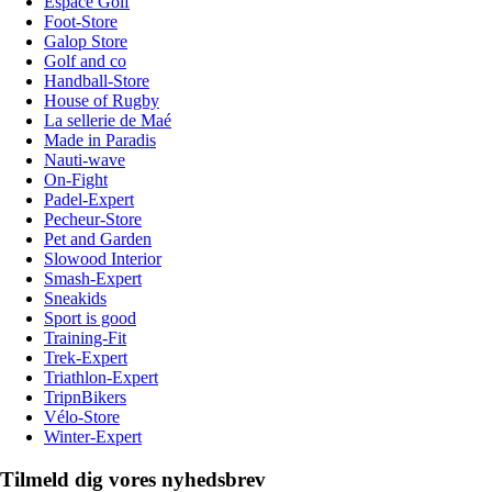
Espace Golf
Foot-Store
Galop Store
Golf and co
Handball-Store
House of Rugby
La sellerie de Maé
Made in Paradis
Nauti-wave
On-Fight
Padel-Expert
Pecheur-Store
Pet and Garden
Slowood Interior
Smash-Expert
Sneakids
Sport is good
Training-Fit
Trek-Expert
Triathlon-Expert
TripnBikers
Vélo-Store
Winter-Expert
Tilmeld dig vores nyhedsbrev