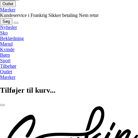
Outlet
Mærker
Kundeservice i Frankrig
Sikker betaling
Nem retur
Søg
Nyheder
Sko
Beklædning
Mænd
Kvinde
Børn
Sport
Tilbehør
Outlet
Mærker
Tilføjer til kurv...