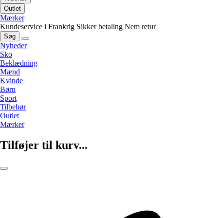
Outlet
Mærker
Kundeservice i Frankrig
Sikker betaling
Nem retur
Søg
Nyheder
Sko
Beklædning
Mænd
Kvinde
Børn
Sport
Tilbehør
Outlet
Mærker
Tilføjer til kurv...