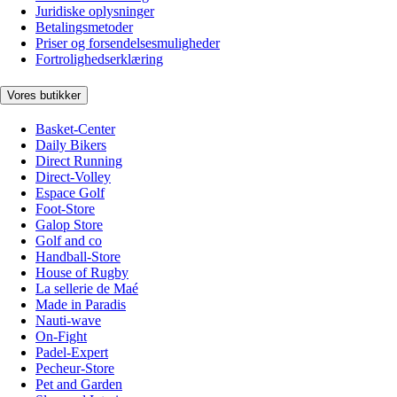
Juridiske oplysninger
Betalingsmetoder
Priser og forsendelsesmuligheder
Fortrolighedserklæring
Vores butikker
Basket-Center
Daily Bikers
Direct Running
Direct-Volley
Espace Golf
Foot-Store
Galop Store
Golf and co
Handball-Store
House of Rugby
La sellerie de Maé
Made in Paradis
Nauti-wave
On-Fight
Padel-Expert
Pecheur-Store
Pet and Garden