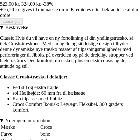
523,00 kr.
324,00 kr.
-38%
+16,20 kr.
gives til din naeste ordre
Krediteres efter bekraeftelse af din
ordre
Loading...
Beskrivelse
Classic Hvis du vil have en ny fortolkning af din yndlingstræsko, så
tjek Crush-træskoen. Med sin højde og sit dristige design tilbyder
denne dynamiske nye træsko masser af tilpasningsmuligheder med
perforeringer til Jibbitz på overdelen og på de drejelige stropper ved
hælen. Crocs Den komfort, du elsker, plus en ekstra dosis højde,
attitude og stil.
Classic Crush-træsko i detaljer:
Fed stil og ekstra højde
sol Hælhøjde: 60 mm fra til hælstøtte
Kan tilpasses med Jibbitz
Crocs Comfort Ikonisk: Letvægt. Fleksibel. 360-graders
komfort.
Yderligere information
Mærke
Crocs
Farve
bone