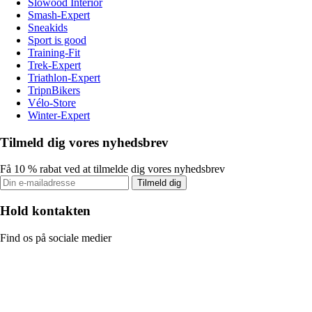
Slowood Interior
Smash-Expert
Sneakids
Sport is good
Training-Fit
Trek-Expert
Triathlon-Expert
TripnBikers
Vélo-Store
Winter-Expert
Tilmeld dig vores nyhedsbrev
Få 10 % rabat ved at tilmelde dig vores nyhedsbrev
Tilmeld dig
Hold kontakten
Find os på sociale medier