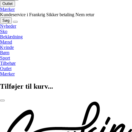
Outlet
Mærker
Kundeservice i Frankrig
Sikker betaling
Nem retur
Søg
Nyheder
Sko
Beklædning
Mænd
Kvinde
Børn
Sport
Tilbehør
Outlet
Mærker
Tilføjer til kurv...