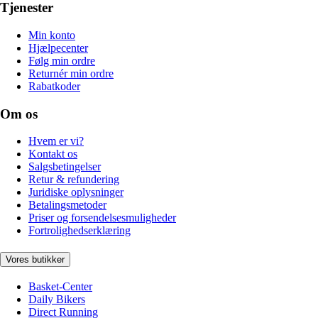
Tjenester
Min konto
Hjælpecenter
Følg min ordre
Returnér min ordre
Rabatkoder
Om os
Hvem er vi?
Kontakt os
Salgsbetingelser
Retur & refundering
Juridiske oplysninger
Betalingsmetoder
Priser og forsendelsesmuligheder
Fortrolighedserklæring
Vores butikker
Basket-Center
Daily Bikers
Direct Running