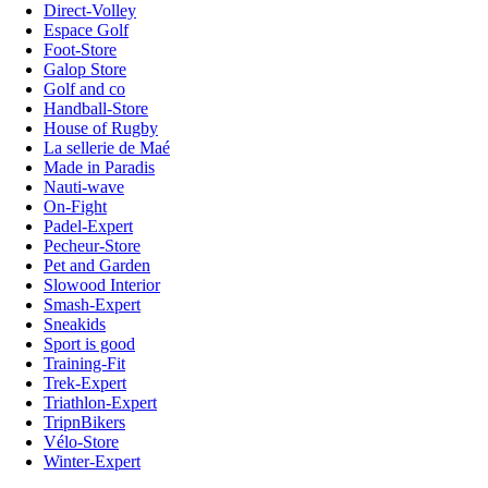
Direct-Volley
Espace Golf
Foot-Store
Galop Store
Golf and co
Handball-Store
House of Rugby
La sellerie de Maé
Made in Paradis
Nauti-wave
On-Fight
Padel-Expert
Pecheur-Store
Pet and Garden
Slowood Interior
Smash-Expert
Sneakids
Sport is good
Training-Fit
Trek-Expert
Triathlon-Expert
TripnBikers
Vélo-Store
Winter-Expert