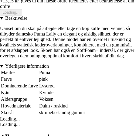
+13,15 kr.
gives til din naeste ordre
Krediteres efter bekraeftelse af din
ordre
Loading...
Beskrivelse
Uanset om du skal på arbejde eller tage en kop kaffe med venner, så
tilbyder damesko Puma Lally en elegant og alsidig silhuet, der er
perfekt til enhver lejlighed. Denne model har en overdel i ruskind og
kvalitets syntetisk læderoverlapninger, kombineret med en gummisål,
for et afslappet look. Skoen har også en SoftFoam+-indersål, der giver
overlegen dæmpning og optimal komfort i hvert skridt af din dag.
Yderligere information
Mærke
Puma
Farve
pink
Dominerende farve
Lyserød
Køn
Kvinde
Aldersgruppe
Voksen
Hovedmateriale
Daim / ruskind
Skosål
skrubebestandig gummi
Loading...
Loading...