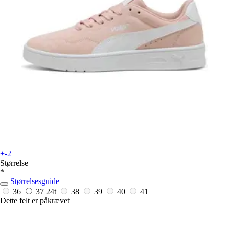
+-2
Størrelse
*
Størrelsesguide
36
37
24t
38
39
40
41
Dette felt er påkrævet