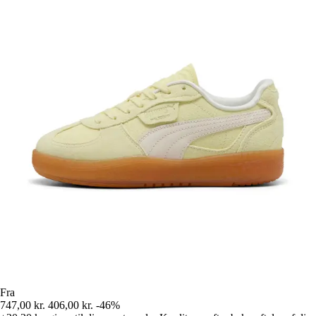
Fra
747,00 kr.
406,00 kr.
-46%