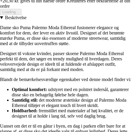
+20,30 kr.
gives til din naeste ordre
Krediteres efter bekraeftelse af din
ordre
Loading...
Beskrivelse
Dame sko Puma Palermo Moda Ethereal fusionerer elegance og
komfort for dem, der lever en aktiv livsstil. Designet af det berømte
mærke Puma, er disse sko essensen af moderne streetwear, samtidig
med at de tilbyder uovertruffen støtte.
Designet til voksne kvinder, passer skoene Palermo Moda Ethereal
perfekt til dem, der søger en trendy mulighed til hverdagen. Deres
velovervejede design er ideelt til at fuldende et afslappet outfit,
samtidig med at du er på forkant med moden.
Blandt de bemærkelsesværdige egenskaber ved denne model finder vi:
Optimal komfort:
udstyret med en polstret indersål, garanterer
disse sko en behagelig følelse hele dagen.
Samtidig stil:
det moderne æstetiske design af Palermo Moda
Ethereal tilføjer et elegant touch til hvert skridt.
Holdbarhed:
fremstillet med materialer af høj kvalitet, er de
designet til at holde i lang tid, selv ved daglig brug.
Uanset om det er til en gåtur i byen, en dag i parken eller bare for at
slappe af, er disse sko det ideelle valg til enhver lejlighed. Deres lette