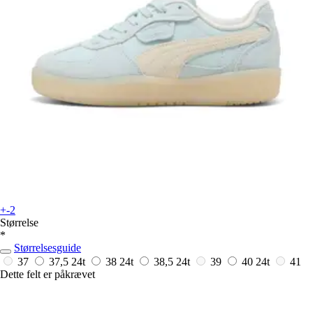
+-2
Størrelse
*
Størrelsesguide
37
37,5
24t
38
24t
38,5
24t
39
40
24t
41
Dette felt er påkrævet