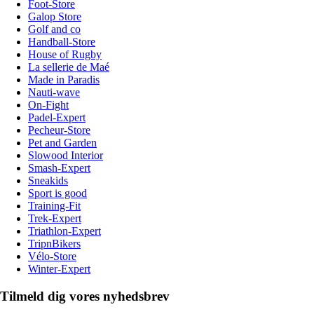
Foot-Store
Galop Store
Golf and co
Handball-Store
House of Rugby
La sellerie de Maé
Made in Paradis
Nauti-wave
On-Fight
Padel-Expert
Pecheur-Store
Pet and Garden
Slowood Interior
Smash-Expert
Sneakids
Sport is good
Training-Fit
Trek-Expert
Triathlon-Expert
TripnBikers
Vélo-Store
Winter-Expert
Tilmeld dig vores nyhedsbrev