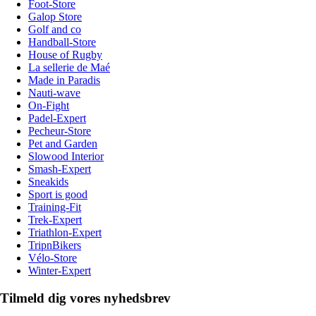
Foot-Store
Galop Store
Golf and co
Handball-Store
House of Rugby
La sellerie de Maé
Made in Paradis
Nauti-wave
On-Fight
Padel-Expert
Pecheur-Store
Pet and Garden
Slowood Interior
Smash-Expert
Sneakids
Sport is good
Training-Fit
Trek-Expert
Triathlon-Expert
TripnBikers
Vélo-Store
Winter-Expert
Tilmeld dig vores nyhedsbrev