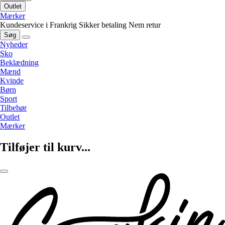
Outlet
Mærker
Kundeservice i Frankrig
Sikker betaling
Nem retur
Søg
Nyheder
Sko
Beklædning
Mænd
Kvinde
Børn
Sport
Tilbehør
Outlet
Mærker
Tilføjer til kurv...