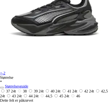
+-2
Størrelse
*
Størrelsesguide
37
24t
38
39
24t
40
24t
41
24t
42
24t
42,5
24t
43
24t
44
24t
44,5
45
24t
46
Dette felt er påkrævet