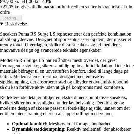
897,00 kr.
541,00 kr.
-40%
+27,05 kr.
gives til din naeste ordre
Krediteres efter bekraeftelse af din
ordre
Loading...
Beskrivelse
Sneakers Puma RS Surge LS repræsenterer den perfekte kombination
af stil og ydeevne. Designet til sportsentusiaster og dem, der ønsker et
trendy touch i hverdagen, skiller disse sneakers sig ud med deres
innovative design og avancerede tekniske egenskaber.
Modellen RS Surge LS har en åndbar mesh-overdel, der giver
fremragende støtte og sikrer samtidig optimal luftcirkulation. Dette lette
materiale bidrager til en uovertruffen komfort, ideel til lange dage på
farten. Mellemsålen er derimod designet med en reaktiv
støddæmpning, der absorberer stød og tilbyder et dynamisk rebound,
så du kan forblive aktiv uden at gå på kompromis med komforten.
Reflekterende detaljer tilføjer en ekstra dimension til disse sneakers,
hvilket sikrer bedre synlighed under lav belysning. Det dristige og
moderne design af skoene passer til forskellige tøjstile, uanset om det
er til en intens træning eller en afslappet udflugt med venner.
Optimal komfort:
Mesh-overdel for øget åndbarhed.
Dynamisk støddæmpning:
Reaktiv mellemsål, der absorberer