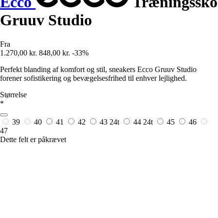
Ecco
Træningssko
Gruuv Studio
Fra
1.270,00 kr.
848,00 kr.
-33%
Perfekt blanding af komfort og stil, sneakers Ecco Gruuv Studio
forener sofistikering og bevægelsesfrihed til enhver lejlighed.
Størrelse
*
39
40
41
42
43
24t
44
24t
45
46
47
Dette felt er påkrævet