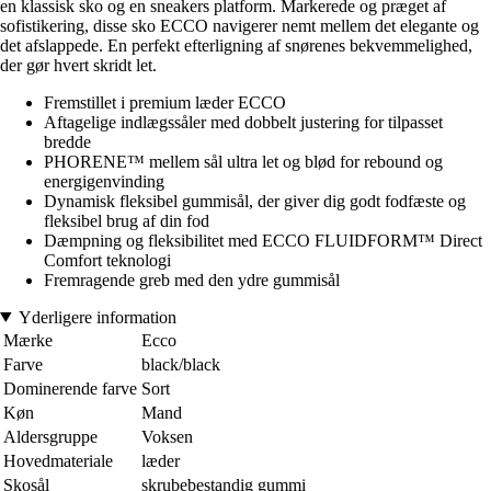
en klassisk sko og en sneakers platform. Markerede og præget af
sofistikering, disse sko ECCO navigerer nemt mellem det elegante og
det afslappede. En perfekt efterligning af snørenes bekvemmelighed,
der gør hvert skridt let.
Fremstillet i premium læder ECCO
Aftagelige indlægssåler med dobbelt justering for tilpasset
bredde
PHORENE™ mellem sål ultra let og blød for rebound og
energigenvinding
Dynamisk fleksibel gummisål, der giver dig godt fodfæste og
fleksibel brug af din fod
Dæmpning og fleksibilitet med ECCO FLUIDFORM™ Direct
Comfort teknologi
Fremragende greb med den ydre gummisål
Yderligere information
Mærke
Ecco
Farve
black/black
Dominerende farve
Sort
Køn
Mand
Aldersgruppe
Voksen
Hovedmateriale
læder
Skosål
skrubebestandig gummi