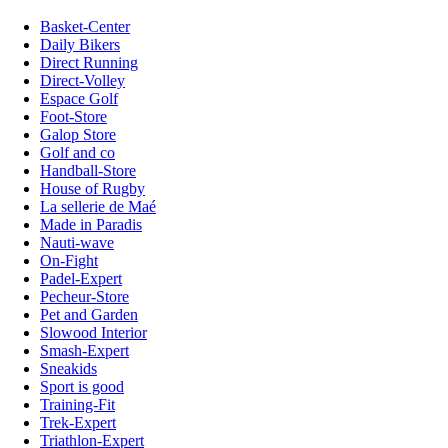
Basket-Center
Daily Bikers
Direct Running
Direct-Volley
Espace Golf
Foot-Store
Galop Store
Golf and co
Handball-Store
House of Rugby
La sellerie de Maé
Made in Paradis
Nauti-wave
On-Fight
Padel-Expert
Pecheur-Store
Pet and Garden
Slowood Interior
Smash-Expert
Sneakids
Sport is good
Training-Fit
Trek-Expert
Triathlon-Expert