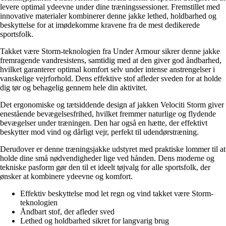
levere optimal ydeevne under dine træningssessioner. Fremstillet med
innovative materialer kombinerer denne jakke lethed, holdbarhed og
beskyttelse for at imødekomme kravene fra de mest dedikerede
sportsfolk.
Takket være Storm-teknologien fra Under Armour sikrer denne jakke
fremragende vandresistens, samtidig med at den giver god åndbarhed,
hvilket garanterer optimal komfort selv under intense anstrengelser i
vanskelige vejrforhold. Dens effektive stof afleder sveden for at holde
dig tør og behagelig gennem hele din aktivitet.
Det ergonomiske og tætsiddende design af jakken Velociti Storm giver
enestående bevægelsesfrihed, hvilket fremmer naturlige og flydende
bevægelser under træningen. Den har også en hætte, der effektivt
beskytter mod vind og dårligt vejr, perfekt til udendørstræning.
Derudover er denne træningsjakke udstyret med praktiske lommer til at
holde dine små nødvendigheder lige ved hånden. Dens moderne og
tekniske pasform gør den til et ideelt tøjvalg for alle sportsfolk, der
ønsker at kombinere ydeevne og komfort.
Effektiv beskyttelse mod let regn og vind takket være Storm-
teknologien
Åndbart stof, der afleder sved
Lethed og holdbarhed sikret for langvarig brug