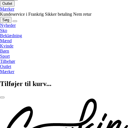
Outlet
Mærker
Kundeservice i Frankrig
Sikker betaling
Nem retur
Søg
Nyheder
Sko
Beklædning
Mænd
Kvinde
Børn
Sport
Tilbehør
Outlet
Mærker
Tilføjer til kurv...