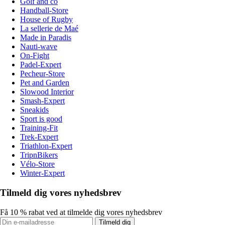
Golf and co
Handball-Store
House of Rugby
La sellerie de Maé
Made in Paradis
Nauti-wave
On-Fight
Padel-Expert
Pecheur-Store
Pet and Garden
Slowood Interior
Smash-Expert
Sneakids
Sport is good
Training-Fit
Trek-Expert
Triathlon-Expert
TripnBikers
Vélo-Store
Winter-Expert
Tilmeld dig vores nyhedsbrev
Få 10 % rabat ved at tilmelde dig vores nyhedsbrev
Tilmeld dig