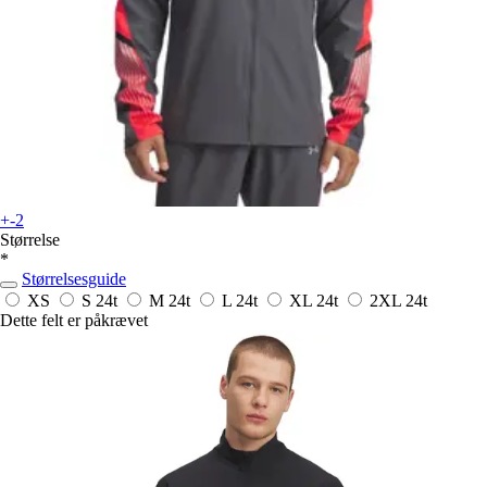
+-2
Størrelse
*
Størrelsesguide
XS
S
24t
M
24t
L
24t
XL
24t
2XL
24t
Dette felt er påkrævet