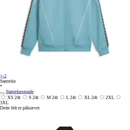
+-2
Størrelse
*
Størrelsesguide
XS
24t
S
24t
M
24t
L
24t
XL
24t
2XL
3XL
Dette felt er påkrævet