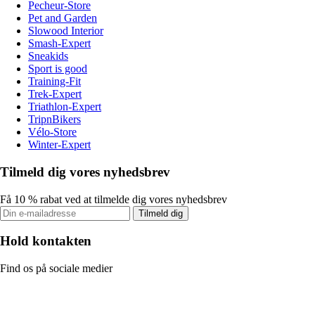
Pecheur-Store
Pet and Garden
Slowood Interior
Smash-Expert
Sneakids
Sport is good
Training-Fit
Trek-Expert
Triathlon-Expert
TripnBikers
Vélo-Store
Winter-Expert
Tilmeld dig vores nyhedsbrev
Få 10 % rabat ved at tilmelde dig vores nyhedsbrev
Tilmeld dig
Hold kontakten
Find os på sociale medier