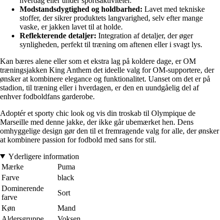
hverdag eller under sportsaktiviteter.
Modstandsdygtighed og holdbarhed:
Lavet med tekniske
stoffer, der sikrer produktets langvarighed, selv efter mange
vaske, er jakken lavet til at holde.
Reflekterende detaljer:
Integration af detaljer, der øger
synligheden, perfekt til træning om aftenen eller i svagt lys.
Kan bæres alene eller som et ekstra lag på koldere dage, er OM
træningsjakken King Anthem det ideelle valg for OM-supportere, der
ønsker at kombinere elegance og funktionalitet. Uanset om det er på
stadion, til træning eller i hverdagen, er den en uundgåelig del af
enhver fodboldfans garderobe.
Adoptér et sporty chic look og vis din troskab til Olympique de
Marseille med denne jakke, der ikke går ubemærket hen. Dens
omhyggelige design gør den til et fremragende valg for alle, der ønsker
at kombinere passion for fodbold med sans for stil.
Yderligere information
Mærke
Puma
Farve
black
Dominerende
Sort
farve
Køn
Mand
Aldersgruppe
Voksen