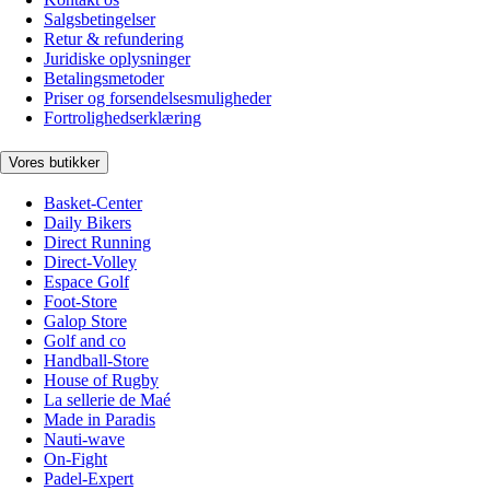
Salgsbetingelser
Retur & refundering
Juridiske oplysninger
Betalingsmetoder
Priser og forsendelsesmuligheder
Fortrolighedserklæring
Vores butikker
Basket-Center
Daily Bikers
Direct Running
Direct-Volley
Espace Golf
Foot-Store
Galop Store
Golf and co
Handball-Store
House of Rugby
La sellerie de Maé
Made in Paradis
Nauti-wave
On-Fight
Padel-Expert