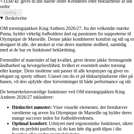
+33,60 kr.
gives til din naeste ordre
Krediteres efter bekraeftelse af din
ordre
Loading...
Beskrivelse
OM træningsjakken King Anthem 2026/27, fra det velkendte mærke
Puma, hylder virkelig fodboldens ånd og passionen fra supporterne til
Olympique de Marseille. Denne jakke kombinerer komfort og stil og er
designet til alle, der ønsker at vise deres maritime stolthed, samtidig
med at de har en funktionel beklædning.
Fremstillet af materialer af høj kvalitet, giver denne jakke fremragende
åndbarhed og bevægelsesfrihed, hvilket er essentielt under træning
eller kampe. Dens moderne snit passer til alle kropstyper og giver en
elegant og sporty silhuet. Uanset om du er på tilskuerpladserne eller på
banen, vil den opfylde dine forventninger til både performance og stil.
De bemærkelsesværdige funktioner ved OM træningsjakken King
Anthem 2026/27 inkluderer:
Distinctivt mønster:
Viser visuelle elementer, der fremhæver
værdierne og arven fra Olympique de Marseille og hylder deres
mange succeser inden for fodboldverdenen.
Optimal komfort:
Udstyret med ergonomiske funktioner, sikrer
den en perfekt pasform, så du kan føle dig godt tilpas i din