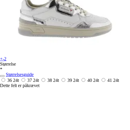
+-2
Størrelse
*
Størrelsesguide
36
24t
37
24t
38
24t
39
24t
40
24t
41
24t
Dette felt er påkrævet