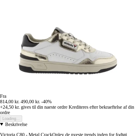
Fra
814,00 kr.
490,00 kr.
-40%
+24,50 kr.
gives til din naeste ordre
Krediteres efter bekraeftelse af din
ordre
Loading...
Beskrivelse
Victoria C80 - Metal CrackOplev de nyeste trends inden for fodtøj