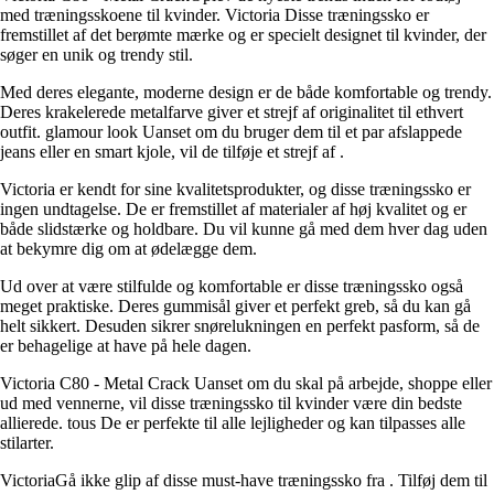
med træningsskoene til kvinder. Victoria Disse træningssko er
fremstillet af det berømte mærke og er specielt designet til kvinder, der
søger en unik og trendy stil.
Med deres elegante, moderne design er de både komfortable og trendy.
Deres krakelerede metalfarve giver et strejf af originalitet til ethvert
outfit. glamour look Uanset om du bruger dem til et par afslappede
jeans eller en smart kjole, vil de tilføje et strejf af .
Victoria er kendt for sine kvalitetsprodukter, og disse træningssko er
ingen undtagelse. De er fremstillet af materialer af høj kvalitet og er
både slidstærke og holdbare. Du vil kunne gå med dem hver dag uden
at bekymre dig om at ødelægge dem.
Ud over at være stilfulde og komfortable er disse træningssko også
meget praktiske. Deres gummisål giver et perfekt greb, så du kan gå
helt sikkert. Desuden sikrer snørelukningen en perfekt pasform, så de
er behagelige at have på hele dagen.
Victoria C80 - Metal Crack Uanset om du skal på arbejde, shoppe eller
ud med vennerne, vil disse træningssko til kvinder være din bedste
allierede. tous De er perfekte til alle lejligheder og kan tilpasses alle
stilarter.
VictoriaGå ikke glip af disse must-have træningssko fra . Tilføj dem til