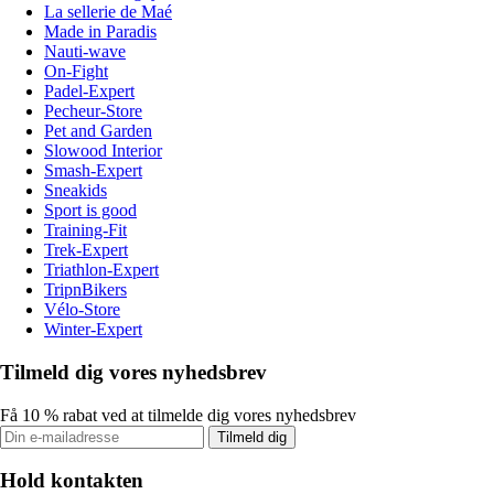
La sellerie de Maé
Made in Paradis
Nauti-wave
On-Fight
Padel-Expert
Pecheur-Store
Pet and Garden
Slowood Interior
Smash-Expert
Sneakids
Sport is good
Training-Fit
Trek-Expert
Triathlon-Expert
TripnBikers
Vélo-Store
Winter-Expert
Tilmeld dig vores nyhedsbrev
Få 10 % rabat ved at tilmelde dig vores nyhedsbrev
Tilmeld dig
Hold kontakten