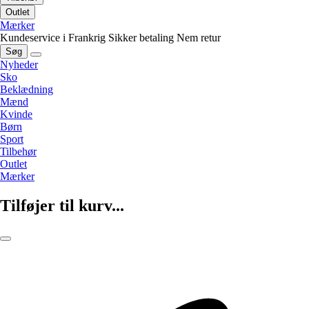
Outlet
Mærker
Kundeservice i Frankrig
Sikker betaling
Nem retur
Søg
Nyheder
Sko
Beklædning
Mænd
Kvinde
Børn
Sport
Tilbehør
Outlet
Mærker
Tilføjer til kurv...