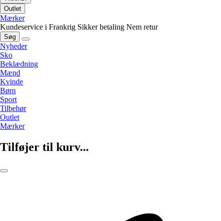
Outlet
Mærker
Kundeservice i Frankrig
Sikker betaling
Nem retur
Søg
Nyheder
Sko
Beklædning
Mænd
Kvinde
Børn
Sport
Tilbehør
Outlet
Mærker
Tilføjer til kurv...