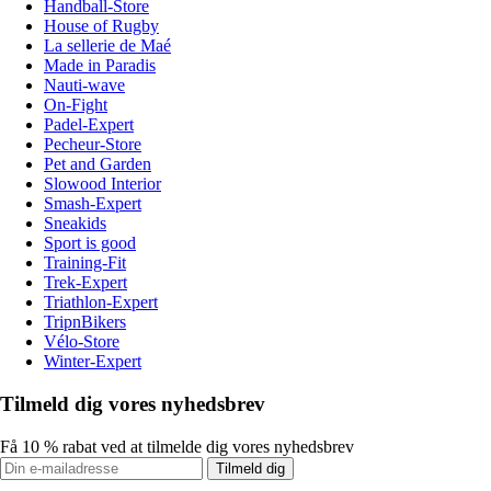
Handball-Store
House of Rugby
La sellerie de Maé
Made in Paradis
Nauti-wave
On-Fight
Padel-Expert
Pecheur-Store
Pet and Garden
Slowood Interior
Smash-Expert
Sneakids
Sport is good
Training-Fit
Trek-Expert
Triathlon-Expert
TripnBikers
Vélo-Store
Winter-Expert
Tilmeld dig vores nyhedsbrev
Få 10 % rabat ved at tilmelde dig vores nyhedsbrev
Tilmeld dig