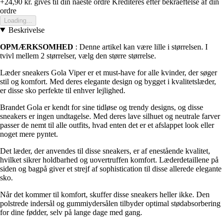
+24,90 kr.
gives til din naeste ordre
Krediteres efter bekraeftelse af din
ordre
Loading...
Beskrivelse
OPMÆRKSOMHED
: Denne artikel kan være lille i størrelsen. I
tvivl mellem 2 størrelser, vælg den større størrelse.
Læder sneakers Gola Viper er et must-have for alle kvinder, der søger
stil og komfort. Med deres elegante design og bygget i kvalitetslæder,
er disse sko perfekte til enhver lejlighed.
Brandet Gola er kendt for sine tidløse og trendy designs, og disse
sneakers er ingen undtagelse. Med deres lave silhuet og neutrale farver
passer de nemt til alle outfits, hvad enten det er et afslappet look eller
noget mere pyntet.
Det læder, der anvendes til disse sneakers, er af enestående kvalitet,
hvilket sikrer holdbarhed og uovertruffen komfort. Læderdetaillene på
siden og bagpå giver et strejf af sophistication til disse allerede elegante
sko.
Når det kommer til komfort, skuffer disse sneakers heller ikke. Den
polstrede indersål og gummiydersålen tilbyder optimal stødabsorbering
for dine fødder, selv på lange dage med gang.