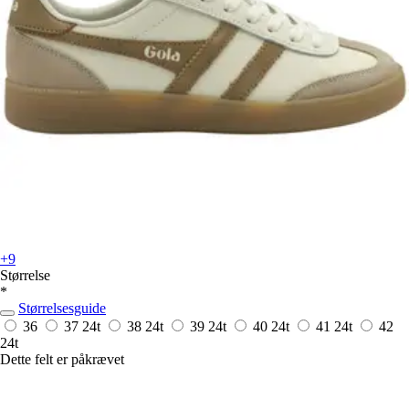
+9
Størrelse
*
Størrelsesguide
36
37
24t
38
24t
39
24t
40
24t
41
24t
42
24t
Dette felt er påkrævet