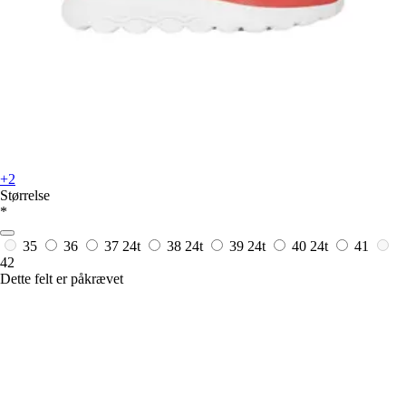
+2
Størrelse
*
35
36
37
24t
38
24t
39
24t
40
24t
41
42
Dette felt er påkrævet