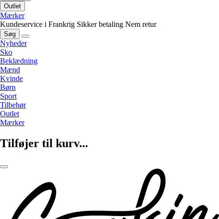
Outlet
Mærker
Kundeservice i Frankrig
Sikker betaling
Nem retur
Søg
Nyheder
Sko
Beklædning
Mænd
Kvinde
Børn
Sport
Tilbehør
Outlet
Mærker
Tilføjer til kurv...