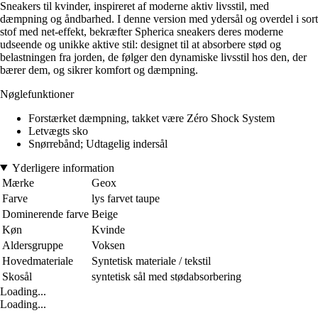
Sneakers til kvinder, inspireret af moderne aktiv livsstil, med
dæmpning og åndbarhed. I denne version med ydersål og overdel i sort
stof med net-effekt, bekræfter Spherica sneakers deres moderne
udseende og unikke aktive stil: designet til at absorbere stød og
belastningen fra jorden, de følger den dynamiske livsstil hos den, der
bærer dem, og sikrer komfort og dæmpning.
Nøglefunktioner
Forstærket dæmpning, takket være Zéro Shock System
Letvægts sko
Snørrebånd; Udtagelig indersål
Yderligere information
Mærke
Geox
Farve
lys farvet taupe
Dominerende farve
Beige
Køn
Kvinde
Aldersgruppe
Voksen
Hovedmateriale
Syntetisk materiale / tekstil
Skosål
syntetisk sål med stødabsorbering
Loading...
Loading...