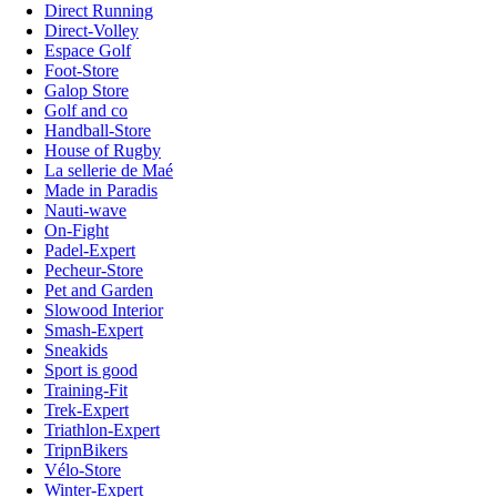
Direct Running
Direct-Volley
Espace Golf
Foot-Store
Galop Store
Golf and co
Handball-Store
House of Rugby
La sellerie de Maé
Made in Paradis
Nauti-wave
On-Fight
Padel-Expert
Pecheur-Store
Pet and Garden
Slowood Interior
Smash-Expert
Sneakids
Sport is good
Training-Fit
Trek-Expert
Triathlon-Expert
TripnBikers
Vélo-Store
Winter-Expert