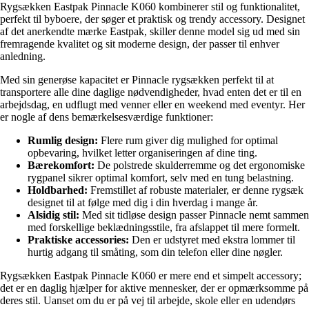
Rygsækken Eastpak Pinnacle K060 kombinerer stil og funktionalitet,
perfekt til byboere, der søger et praktisk og trendy accessory. Designet
af det anerkendte mærke Eastpak, skiller denne model sig ud med sin
fremragende kvalitet og sit moderne design, der passer til enhver
anledning.
Med sin generøse kapacitet er Pinnacle rygsækken perfekt til at
transportere alle dine daglige nødvendigheder, hvad enten det er til en
arbejdsdag, en udflugt med venner eller en weekend med eventyr. Her
er nogle af dens bemærkelsesværdige funktioner:
Rumlig design:
Flere rum giver dig mulighed for optimal
opbevaring, hvilket letter organiseringen af dine ting.
Bærekomfort:
De polstrede skulderremme og det ergonomiske
rygpanel sikrer optimal komfort, selv med en tung belastning.
Holdbarhed:
Fremstillet af robuste materialer, er denne rygsæk
designet til at følge med dig i din hverdag i mange år.
Alsidig stil:
Med sit tidløse design passer Pinnacle nemt sammen
med forskellige beklædningsstile, fra afslappet til mere formelt.
Praktiske accessories:
Den er udstyret med ekstra lommer til
hurtig adgang til småting, som din telefon eller dine nøgler.
Rygsækken Eastpak Pinnacle K060 er mere end et simpelt accessory;
det er en daglig hjælper for aktive mennesker, der er opmærksomme på
deres stil. Uanset om du er på vej til arbejde, skole eller en udendørs