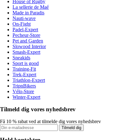
House of Rugby
La sellerie de Maé
Made in Paradis
Nauti-wave
On-Fight
Padel-Expert
Pecheur-Store
Pet and Garden
Slowood Interior
Smash-Expert
Sneakids
Sport is good
Training-Fit
Trek-Expert
Triathlon-Expert
TripnBikers
Vélo-Store
Winter-Expert
Tilmeld dig vores nyhedsbrev
Få 10 % rabat ved at tilmelde dig vores nyhedsbrev
Tilmeld dig
Hold kontakten