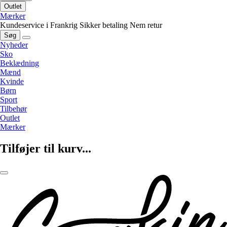
Outlet
Mærker
Kundeservice i Frankrig
Sikker betaling
Nem retur
Søg
Nyheder
Sko
Beklædning
Mænd
Kvinde
Børn
Sport
Tilbehør
Outlet
Mærker
Tilføjer til kurv...