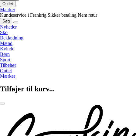
Outlet
Mærker
Kundeservice i Frankrig
Sikker betaling
Nem retur
Søg
Nyheder
Sko
Beklædning
Mænd
Kvinde
Børn
Sport
Tilbehør
Outlet
Mærker
Tilføjer til kurv...