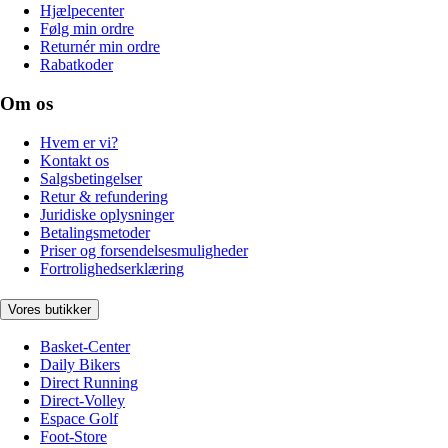
Hjælpecenter
Følg min ordre
Returnér min ordre
Rabatkoder
Om os
Hvem er vi?
Kontakt os
Salgsbetingelser
Retur & refundering
Juridiske oplysninger
Betalingsmetoder
Priser og forsendelsesmuligheder
Fortrolighedserklæring
Vores butikker
Basket-Center
Daily Bikers
Direct Running
Direct-Volley
Espace Golf
Foot-Store