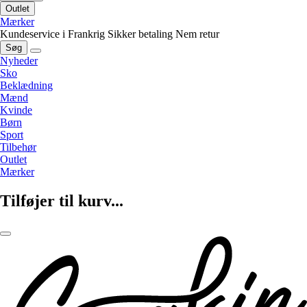
Outlet
Mærker
Kundeservice i Frankrig
Sikker betaling
Nem retur
Søg
Nyheder
Sko
Beklædning
Mænd
Kvinde
Børn
Sport
Tilbehør
Outlet
Mærker
Tilføjer til kurv...