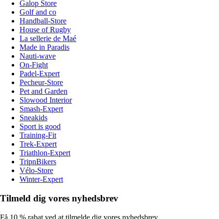
Galop Store
Golf and co
Handball-Store
House of Rugby
La sellerie de Maé
Made in Paradis
Nauti-wave
On-Fight
Padel-Expert
Pecheur-Store
Pet and Garden
Slowood Interior
Smash-Expert
Sneakids
Sport is good
Training-Fit
Trek-Expert
Triathlon-Expert
TripnBikers
Vélo-Store
Winter-Expert
Tilmeld dig vores nyhedsbrev
Få 10 % rabat ved at tilmelde dig vores nyhedsbrev