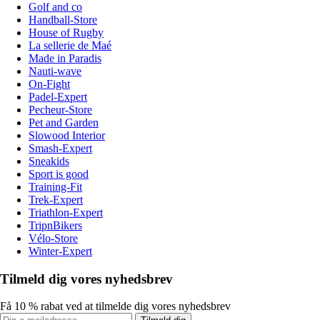
Golf and co
Handball-Store
House of Rugby
La sellerie de Maé
Made in Paradis
Nauti-wave
On-Fight
Padel-Expert
Pecheur-Store
Pet and Garden
Slowood Interior
Smash-Expert
Sneakids
Sport is good
Training-Fit
Trek-Expert
Triathlon-Expert
TripnBikers
Vélo-Store
Winter-Expert
Tilmeld dig vores nyhedsbrev
Få 10 % rabat ved at tilmelde dig vores nyhedsbrev