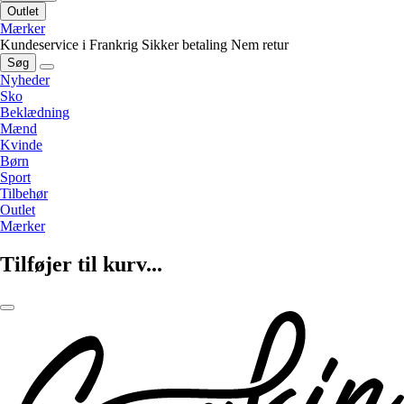
Outlet
Mærker
Kundeservice i Frankrig
Sikker betaling
Nem retur
Søg
Nyheder
Sko
Beklædning
Mænd
Kvinde
Børn
Sport
Tilbehør
Outlet
Mærker
Tilføjer til kurv...