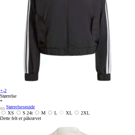
+-2
Størrelse
*
Størrelsesguide
XS
S
24t
M
L
XL
2XL
Dette felt er påkrævet