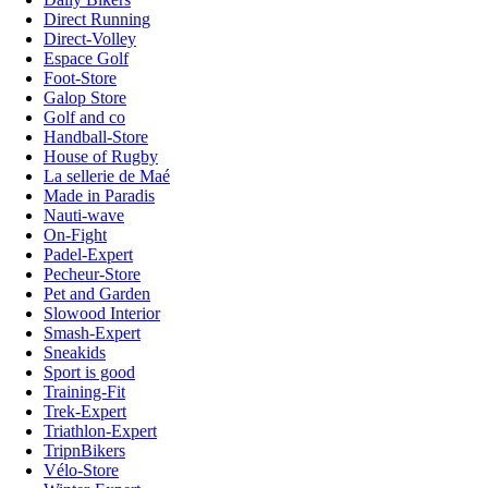
Direct Running
Direct-Volley
Espace Golf
Foot-Store
Galop Store
Golf and co
Handball-Store
House of Rugby
La sellerie de Maé
Made in Paradis
Nauti-wave
On-Fight
Padel-Expert
Pecheur-Store
Pet and Garden
Slowood Interior
Smash-Expert
Sneakids
Sport is good
Training-Fit
Trek-Expert
Triathlon-Expert
TripnBikers
Vélo-Store