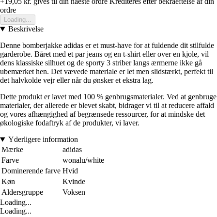
+19,05 kr.
gives til din naeste ordre
Krediteres efter bekraeftelse af din
ordre
Loading...
Beskrivelse
Denne bomberjakke adidas er et must-have for at fuldende dit stilfulde
garderobe. Båret med et par jeans og en t-shirt eller over en kjole, vil
dens klassiske silhuet og de sporty 3 striber langs ærmerne ikke gå
ubemærket hen. Det vævede materiale er let men slidstærkt, perfekt til
det halvkolde vejr eller når du ønsker et ekstra lag.
Dette produkt er lavet med 100 % genbrugsmaterialer. Ved at genbruge
materialer, der allerede er blevet skabt, bidrager vi til at reducere affald
og vores afhængighed af begrænsede ressourcer, for at mindske det
økologiske fodaftryk af de produkter, vi laver.
Yderligere information
Mærke
adidas
Farve
wonalu/white
Dominerende farve
Hvid
Køn
Kvinde
Aldersgruppe
Voksen
Loading...
Loading...