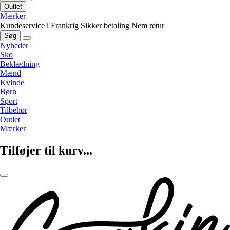
Outlet
Mærker
Kundeservice i Frankrig
Sikker betaling
Nem retur
Søg
Nyheder
Sko
Beklædning
Mænd
Kvinde
Børn
Sport
Tilbehør
Outlet
Mærker
Tilføjer til kurv...