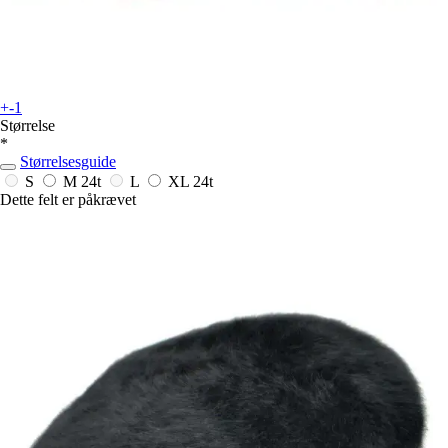
+-1
Størrelse
*
Størrelsesguide
S
M
24t
L
XL
24t
Dette felt er påkrævet