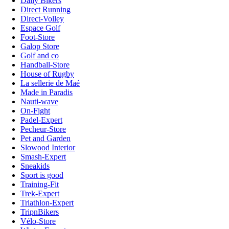
Daily Bikers
Direct Running
Direct-Volley
Espace Golf
Foot-Store
Galop Store
Golf and co
Handball-Store
House of Rugby
La sellerie de Maé
Made in Paradis
Nauti-wave
On-Fight
Padel-Expert
Pecheur-Store
Pet and Garden
Slowood Interior
Smash-Expert
Sneakids
Sport is good
Training-Fit
Trek-Expert
Triathlon-Expert
TripnBikers
Vélo-Store