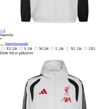
+-2
Størrelse
*
Størrelsesguide
XS
24t
S
24t
M
24t
L
24t
XL
24t
2XL
Dette felt er påkrævet