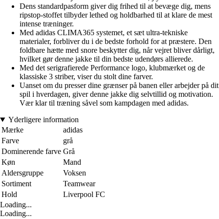
Dens standardpasform giver dig frihed til at bevæge dig, mens
ripstop-stoffet tilbyder lethed og holdbarhed til at klare de mest
intense træninger.
Med adidas CLIMA365 systemet, et sæt ultra-tekniske
materialer, forbliver du i de bedste forhold for at præstere. Den
foldbare hætte med snore beskytter dig, når vejret bliver dårligt,
hvilket gør denne jakke til din bedste udendørs allierede.
Med det serigrafierede Performance logo, klubmærket og de
klassiske 3 striber, viser du stolt dine farver.
Uanset om du presser dine grænser på banen eller arbejder på dit
spil i hverdagen, giver denne jakke dig selvtillid og motivation.
Vær klar til træning såvel som kampdagen med adidas.
Yderligere information
Mærke
adidas
Farve
grå
Dominerende farve
Grå
Køn
Mand
Aldersgruppe
Voksen
Sortiment
Teamwear
Hold
Liverpool FC
Loading...
Loading...