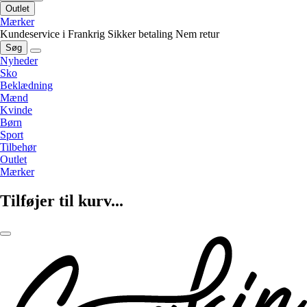
Outlet
Mærker
Kundeservice i Frankrig
Sikker betaling
Nem retur
Søg
Nyheder
Sko
Beklædning
Mænd
Kvinde
Børn
Sport
Tilbehør
Outlet
Mærker
Tilføjer til kurv...