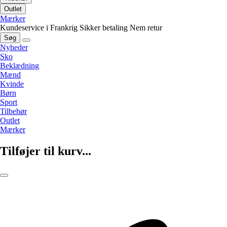
Outlet
Mærker
Kundeservice i Frankrig
Sikker betaling
Nem retur
Søg
Nyheder
Sko
Beklædning
Mænd
Kvinde
Børn
Sport
Tilbehør
Outlet
Mærker
Tilføjer til kurv...