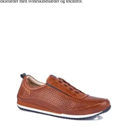
okselæder med svineskindslæder og tekstilfor.