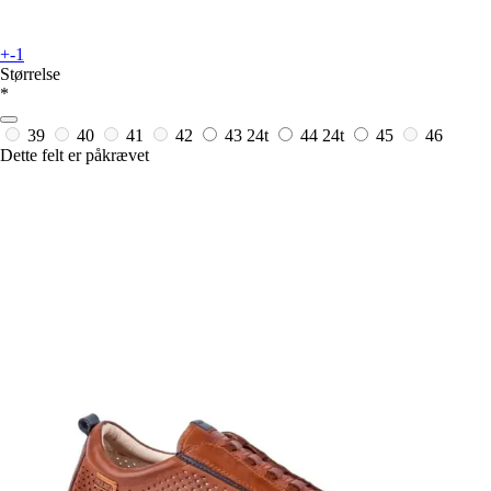
+-1
Størrelse
*
39
40
41
42
43
24t
44
24t
45
46
Dette felt er påkrævet