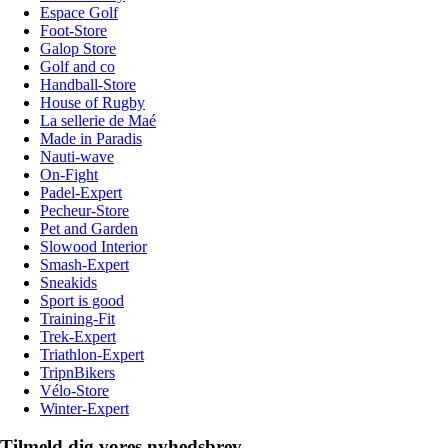
Espace Golf
Foot-Store
Galop Store
Golf and co
Handball-Store
House of Rugby
La sellerie de Maé
Made in Paradis
Nauti-wave
On-Fight
Padel-Expert
Pecheur-Store
Pet and Garden
Slowood Interior
Smash-Expert
Sneakids
Sport is good
Training-Fit
Trek-Expert
Triathlon-Expert
TripnBikers
Vélo-Store
Winter-Expert
Tilmeld dig vores nyhedsbrev