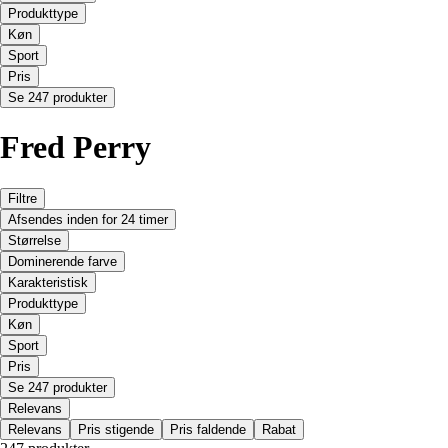
Produkttype
Køn
Sport
Pris
Se 247 produkter
Fred Perry
Filtre
Afsendes inden for 24 timer
Størrelse
Dominerende farve
Karakteristisk
Produkttype
Køn
Sport
Pris
Se 247 produkter
Relevans
Relevans
Pris stigende
Pris faldende
Rabat