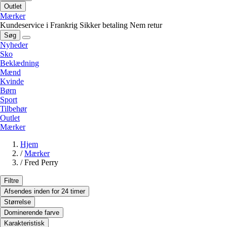
Outlet
Mærker
Kundeservice i Frankrig
Sikker betaling
Nem retur
Søg
Nyheder
Sko
Beklædning
Mænd
Kvinde
Børn
Sport
Tilbehør
Outlet
Mærker
Hjem
/
Mærker
/
Fred Perry
Filtre
Afsendes inden for 24 timer
Størrelse
Dominerende farve
Karakteristisk