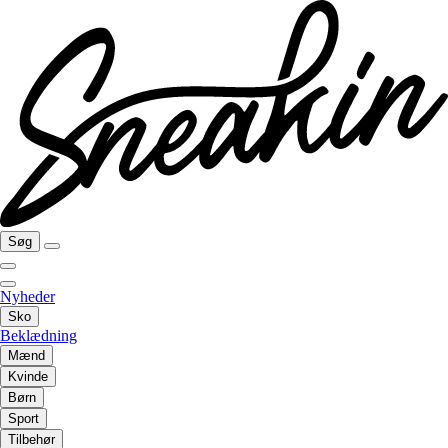
Søg
Nyheder
Sko
Beklædning
Mænd
Kvinde
Børn
Sport
Tilbehør