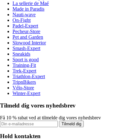
La sellerie de Maé
Made in Paradis
Nauti-wave
On-Fight
Padel-Expert
Pecheur-Store
Pet and Garden
Slowood Interior
Smash-Expert
Sneakids
Sport is good
Training-Fit
Trek-Expert
Triathlon-Expert
TripnBikers
Vélo-Store
Winter-Expert
Tilmeld dig vores nyhedsbrev
Få 10 % rabat ved at tilmelde dig vores nyhedsbrev
Tilmeld dig
Hold kontakten