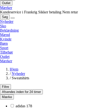
Outlet
Mærker
Kundeservice i Frankrig
Sikker betaling
Nem retur
Søg
Nyheder
Sko
Beklædning
Mænd
Kvinde
Børn
Sport
Tilbehør
Outlet
Mærker
Hjem
/
Nyheder
/
Sweatshirts
Filtre
Afsendes inden for 24 timer
Mærke
adidas
178