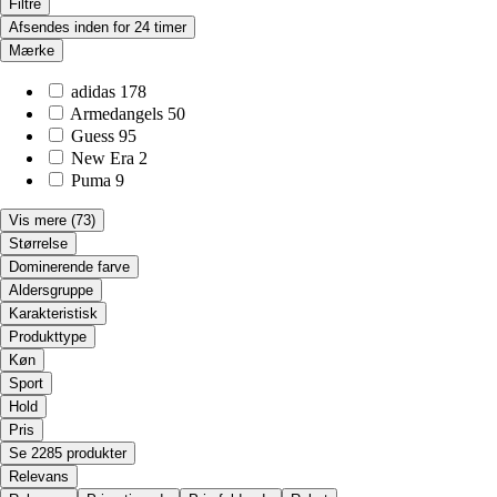
Filtre
Afsendes inden for 24 timer
Mærke
adidas
178
Armedangels
50
Guess
95
New Era
2
Puma
9
Vis mere
(73)
Størrelse
Dominerende farve
Aldersgruppe
Karakteristisk
Produkttype
Køn
Sport
Hold
Pris
Se 2285 produkter
Relevans