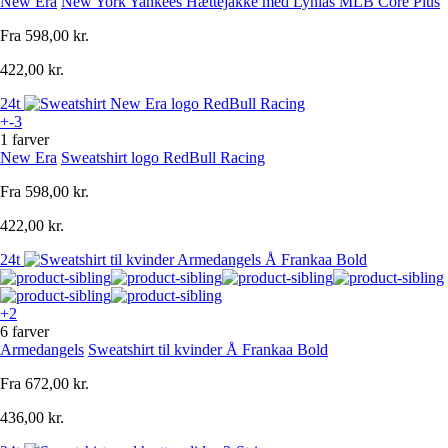
New Era
New York Yankees Hættejakke med Lynlås MLB Core Plus
Fra
598,00 kr.
422,00 kr.
24t
+-3
1 farver
New Era
Sweatshirt logo RedBull Racing
Fra
598,00 kr.
422,00 kr.
24t
+2
6 farver
Armedangels
Sweatshirt til kvinder Å Frankaa Bold
Fra
672,00 kr.
436,00 kr.