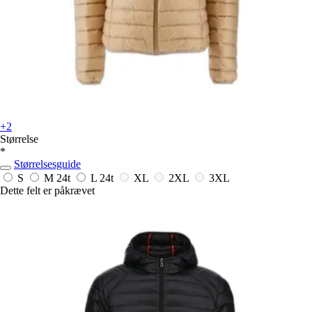
+2
Størrelse
*
Størrelsesguide
S
M
24t
L
24t
XL
2XL
3XL
Dette felt er påkrævet