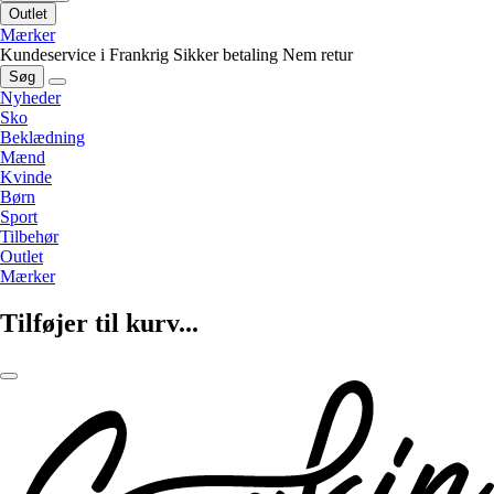
Outlet
Mærker
Kundeservice i Frankrig
Sikker betaling
Nem retur
Søg
Nyheder
Sko
Beklædning
Mænd
Kvinde
Børn
Sport
Tilbehør
Outlet
Mærker
Tilføjer til kurv...