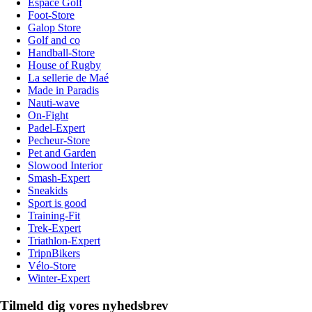
Espace Golf
Foot-Store
Galop Store
Golf and co
Handball-Store
House of Rugby
La sellerie de Maé
Made in Paradis
Nauti-wave
On-Fight
Padel-Expert
Pecheur-Store
Pet and Garden
Slowood Interior
Smash-Expert
Sneakids
Sport is good
Training-Fit
Trek-Expert
Triathlon-Expert
TripnBikers
Vélo-Store
Winter-Expert
Tilmeld dig vores nyhedsbrev