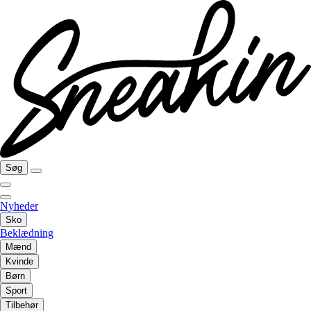
Søg
Nyheder
Sko
Beklædning
Mænd
Kvinde
Børn
Sport
Tilbehør