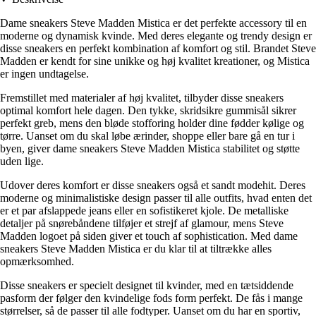
Dame sneakers Steve Madden Mistica er det perfekte accessory til en
moderne og dynamisk kvinde. Med deres elegante og trendy design er
disse sneakers en perfekt kombination af komfort og stil. Brandet Steve
Madden er kendt for sine unikke og høj kvalitet kreationer, og Mistica
er ingen undtagelse.
Fremstillet med materialer af høj kvalitet, tilbyder disse sneakers
optimal komfort hele dagen. Den tykke, skridsikre gummisål sikrer
perfekt greb, mens den bløde stofforing holder dine fødder kølige og
tørre. Uanset om du skal løbe ærinder, shoppe eller bare gå en tur i
byen, giver dame sneakers Steve Madden Mistica stabilitet og støtte
uden lige.
Udover deres komfort er disse sneakers også et sandt modehit. Deres
moderne og minimalistiske design passer til alle outfits, hvad enten det
er et par afslappede jeans eller en sofistikeret kjole. De metalliske
detaljer på snørebåndene tilføjer et strejf af glamour, mens Steve
Madden logoet på siden giver et touch af sophistication. Med dame
sneakers Steve Madden Mistica er du klar til at tiltrække alles
opmærksomhed.
Disse sneakers er specielt designet til kvinder, med en tætsiddende
pasform der følger den kvindelige fods form perfekt. De fås i mange
størrelser, så de passer til alle fodtyper. Uanset om du har en sportiv,