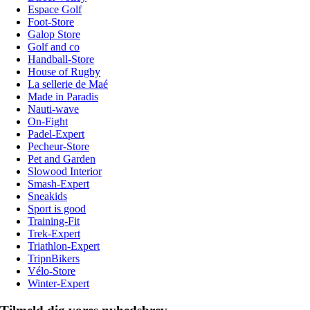
Espace Golf
Foot-Store
Galop Store
Golf and co
Handball-Store
House of Rugby
La sellerie de Maé
Made in Paradis
Nauti-wave
On-Fight
Padel-Expert
Pecheur-Store
Pet and Garden
Slowood Interior
Smash-Expert
Sneakids
Sport is good
Training-Fit
Trek-Expert
Triathlon-Expert
TripnBikers
Vélo-Store
Winter-Expert