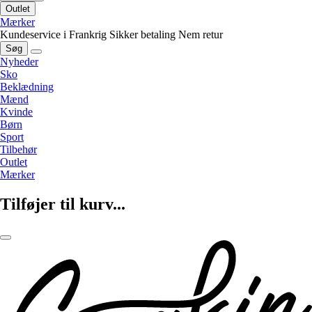
Outlet
Mærker
Kundeservice i Frankrig
Sikker betaling
Nem retur
Søg
Nyheder
Sko
Beklædning
Mænd
Kvinde
Børn
Sport
Tilbehør
Outlet
Mærker
Tilføjer til kurv...