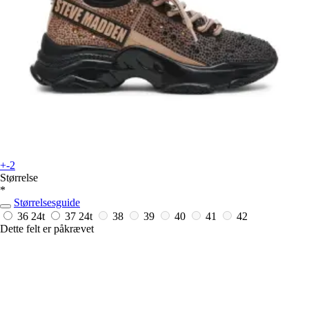
+-2
Størrelse
*
Størrelsesguide
36
24t
37
24t
38
39
40
41
42
Dette felt er påkrævet