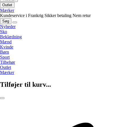
Outlet
Mærker
Kundeservice i Frankrig
Sikker betaling
Nem retur
Søg
Nyheder
Sko
Beklædning
Mænd
Kvinde
Børn
Sport
Tilbehør
Outlet
Mærker
Tilføjer til kurv...