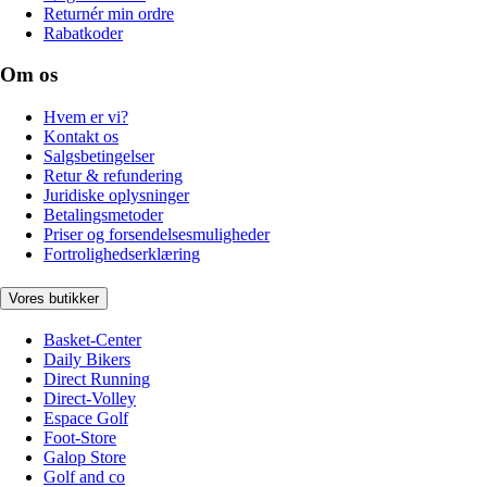
Returnér min ordre
Rabatkoder
Om os
Hvem er vi?
Kontakt os
Salgsbetingelser
Retur & refundering
Juridiske oplysninger
Betalingsmetoder
Priser og forsendelsesmuligheder
Fortrolighedserklæring
Vores butikker
Basket-Center
Daily Bikers
Direct Running
Direct-Volley
Espace Golf
Foot-Store
Galop Store
Golf and co