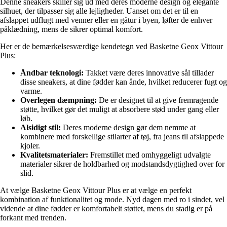
Denne sneakers skiller sig ud med deres moderne design og elegante
silhuet, der tilpasser sig alle lejligheder. Uanset om det er til en
afslappet udflugt med venner eller en gåtur i byen, løfter de enhver
påklædning, mens de sikrer optimal komfort.
Her er de bemærkelsesværdige kendetegn ved Basketne Geox Vittour
Plus:
Åndbar teknologi:
Takket være deres innovative sål tillader
disse sneakers, at dine fødder kan ånde, hvilket reducerer fugt og
varme.
Overlegen dæmpning:
De er designet til at give fremragende
støtte, hvilket gør det muligt at absorbere stød under gang eller
løb.
Alsidigt stil:
Deres moderne design gør dem nemme at
kombinere med forskellige stilarter af tøj, fra jeans til afslappede
kjoler.
Kvalitetsmaterialer:
Fremstillet med omhyggeligt udvalgte
materialer sikrer de holdbarhed og modstandsdygtighed over for
slid.
At vælge Basketne Geox Vittour Plus er at vælge en perfekt
kombination af funktionalitet og mode. Nyd dagen med ro i sindet, vel
vidende at dine fødder er komfortabelt støttet, mens du stadig er på
forkant med trenden.