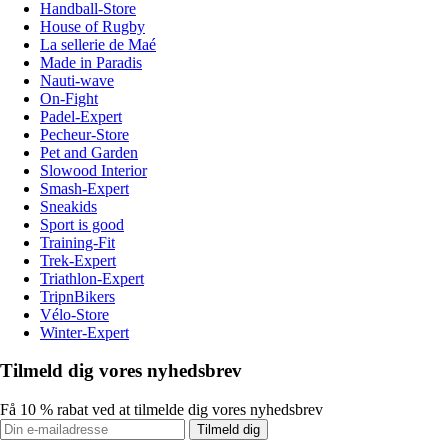
Handball-Store
House of Rugby
La sellerie de Maé
Made in Paradis
Nauti-wave
On-Fight
Padel-Expert
Pecheur-Store
Pet and Garden
Slowood Interior
Smash-Expert
Sneakids
Sport is good
Training-Fit
Trek-Expert
Triathlon-Expert
TripnBikers
Vélo-Store
Winter-Expert
Tilmeld dig vores nyhedsbrev
Få 10 % rabat ved at tilmelde dig vores nyhedsbrev
Tilmeld dig