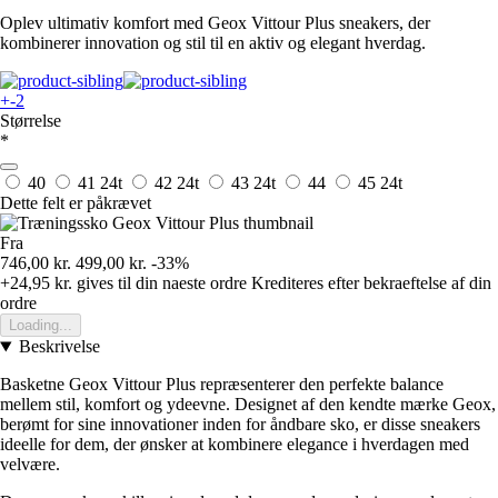
Oplev ultimativ komfort med Geox Vittour Plus sneakers, der
kombinerer innovation og stil til en aktiv og elegant hverdag.
+-2
Størrelse
*
40
41
24t
42
24t
43
24t
44
45
24t
Dette felt er påkrævet
Fra
746,00 kr.
499,00 kr.
-33%
+24,95 kr.
gives til din naeste ordre
Krediteres efter bekraeftelse af din
ordre
Loading...
Beskrivelse
Basketne Geox Vittour Plus repræsenterer den perfekte balance
mellem stil, komfort og ydeevne. Designet af den kendte mærke Geox,
berømt for sine innovationer inden for åndbare sko, er disse sneakers
ideelle for dem, der ønsker at kombinere elegance i hverdagen med
velvære.