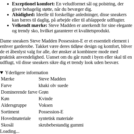
Exceptionel komfort:
En veludformet sål og polstring, der
giver behagelig støtte, når du bevæger dig.
Alsidighed:
Ideelle til forskellige anledninger, disse sneakers
kan bæres til daglig, på arbejde eller til afslappede udflugter.
Velkendt mærke:
Steve Madden er anerkendt for sine elegante
og trendy sko, hvilket garanterer et kvalitetsprodukt.
Dame sneakers Steve Madden Possession-E er et essentielt element i
enhver garderobe. Takket være deres tidløse design og komfort, bliver
de et åbenlyst valg for alle, der ønsker at kombinere mode med
praktisk anvendelighed. Uanset om du går rundt i byen eller skal til en
udflugt, vil disse sneakers sikre dig et trendy look uden besvær.
Yderligere information
Mærke
Steve Madden
Farve
khaki olv suede
Dominerende farve
Grøn
Køn
Kvinde
Aldersgruppe
Voksen
Sortiment
Possession-E
Hovedmateriale
syntetisk materiale
Skosål
skrubebestandig gummi
Loading...