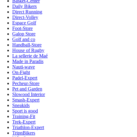
Basket-Center
Daily Bikers
Direct Running
Direct-Volley
Espace Golf
Foot-Store
Galop Store
Golf and co
Handball-Store
House of Rugby
La sellerie de Maé
Made in Paradis
Nauti-wave
On-Fight
Padel-Expert
Pecheur-Store
Pet and Garden
Slowood Interior
Smash-Expert
Sneakids
Sport is good
Training-Fit
Trek-Expert
Triathlon-Expert
TripnBikers