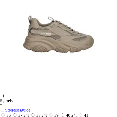
+1
Størrelse
*
Størrelsesguide
36
37
24t
38
24t
39
40
24t
41