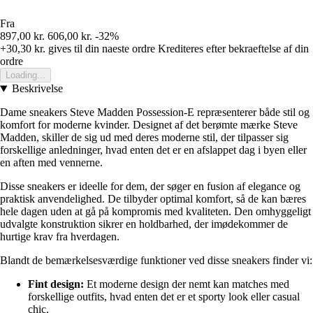
Fra
897,00 kr.
606,00 kr.
-32%
+30,30 kr.
gives til din naeste ordre
Krediteres efter bekraeftelse af din
ordre
Loading...
Beskrivelse
Dame sneakers Steve Madden Possession-E repræsenterer både stil og
komfort for moderne kvinder. Designet af det berømte mærke Steve
Madden, skiller de sig ud med deres moderne stil, der tilpasser sig
forskellige anledninger, hvad enten det er en afslappet dag i byen eller
en aften med vennerne.
Disse sneakers er ideelle for dem, der søger en fusion af elegance og
praktisk anvendelighed. De tilbyder optimal komfort, så de kan bæres
hele dagen uden at gå på kompromis med kvaliteten. Den omhyggeligt
udvalgte konstruktion sikrer en holdbarhed, der imødekommer de
hurtige krav fra hverdagen.
Blandt de bemærkelsesværdige funktioner ved disse sneakers finder vi:
Fint design:
Et moderne design der nemt kan matches med
forskellige outfits, hvad enten det er et sporty look eller casual
chic.