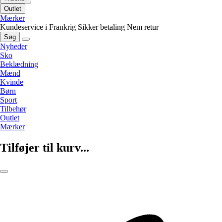
Outlet
Mærker
Kundeservice i Frankrig
Sikker betaling
Nem retur
Søg
Nyheder
Sko
Beklædning
Mænd
Kvinde
Børn
Sport
Tilbehør
Outlet
Mærker
Tilføjer til kurv...