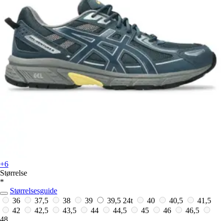
+6
Størrelse
*
Størrelsesguide
36
37,5
38
39
39,5
24t
40
40,5
41,5
42
42,5
43,5
44
44,5
45
46
46,5
48