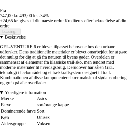
Fra
747,00 kr.
493,00 kr.
-34%
+24,65 kr.
gives til din naeste ordre
Krediteres efter bekraeftelse af din
ordre
Loading...
Beskrivelse
GEL-VENTURE 6 er blevet tilpasset behovene hos den urbane
udforsker. Dens traditionelle materialer er blevet omarbejdet for at gøre
det muligt for dig at gå fra naturen til byens gader. Overdelen er
sammensat af elementer fra klassiske trail-sko, men ændret med
moderne materialer til hverdagsbrug. Derudover har sålen GEL-
teknologi i hælområdet og et trækkraftsystem designet til trail.
Kombinationen af disse komponenter sikrer maksimal stødabsorbering
og greb på alle overflader.
Yderligere information
Mærke
Asics
Farve
sort/orange kappe
Dominerende farve
Sort
Køn
Unisex
Aldersgruppe
Voksen