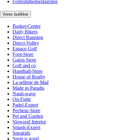
Fortrolighedserklæring
Vores butikker
Basket-Center
Daily Bikers
Direct Running
Direct-Volley
Espace Golf
Foot-Store
Galop Store
Golf and co
Handball-Store
House of Rugby
La sellerie de Maé
Made in Paradis
Nauti-wave
On-Fight
Padel-Expert
Pecheur-Store
Pet and Garden
Slowood Interior
Smash-Expert
Sneakids
Sport is good