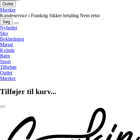
Outlet
Mærker
Kundeservice i Frankrig
Sikker betaling
Nem retur
Søg
Nyheder
Sko
Beklædning
Mænd
Kvinde
Børn
Sport
Tilbehør
Outlet
Mærker
Tilføjer til kurv...