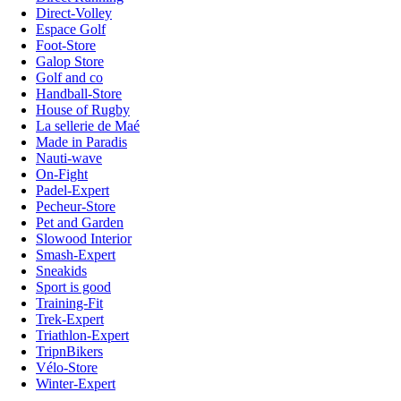
Direct-Volley
Espace Golf
Foot-Store
Galop Store
Golf and co
Handball-Store
House of Rugby
La sellerie de Maé
Made in Paradis
Nauti-wave
On-Fight
Padel-Expert
Pecheur-Store
Pet and Garden
Slowood Interior
Smash-Expert
Sneakids
Sport is good
Training-Fit
Trek-Expert
Triathlon-Expert
TripnBikers
Vélo-Store
Winter-Expert