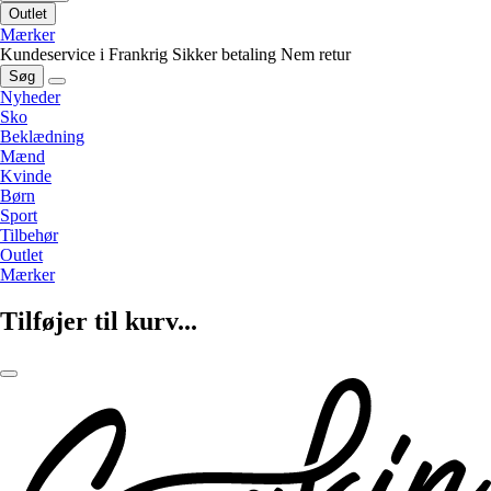
Outlet
Mærker
Kundeservice i Frankrig
Sikker betaling
Nem retur
Søg
Nyheder
Sko
Beklædning
Mænd
Kvinde
Børn
Sport
Tilbehør
Outlet
Mærker
Tilføjer til kurv...