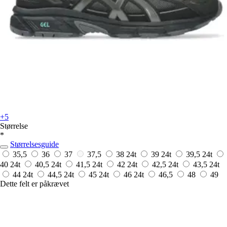
+5
Størrelse
*
Størrelsesguide
35,5
36
37
37,5
38
24t
39
24t
39,5
24t
40
24t
40,5
24t
41,5
24t
42
24t
42,5
24t
43,5
24t
44
24t
44,5
24t
45
24t
46
24t
46,5
48
49
Dette felt er påkrævet