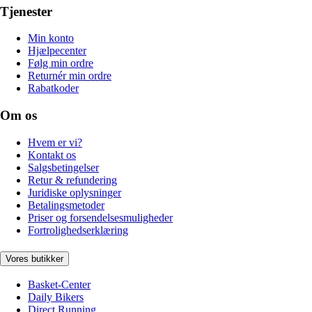
Tjenester
Min konto
Hjælpecenter
Følg min ordre
Returnér min ordre
Rabatkoder
Om os
Hvem er vi?
Kontakt os
Salgsbetingelser
Retur & refundering
Juridiske oplysninger
Betalingsmetoder
Priser og forsendelsesmuligheder
Fortrolighedserklæring
Vores butikker
Basket-Center
Daily Bikers
Direct Running