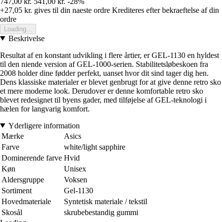
747,00 kr.
541,00 kr.
-28%
+27,05 kr.
gives til din naeste ordre
Krediteres efter bekraeftelse af din
ordre
Loading...
Beskrivelse
Resultat af en konstant udvikling i flere årtier, er GEL-1130 en hyldest
til den niende version af GEL-1000-serien. Stabilitetsløbeskoen fra
2008 holder dine fødder perfekt, uanset hvor dit sind tager dig hen.
Dens klassiske materialer er blevet genbrugt for at give denne retro sko
et mere moderne look. Derudover er denne komfortable retro sko
blevet redesignet til byens gader, med tilføjelse af GEL-teknologi i
hælen for langvarig komfort.
Yderligere information
Mærke
Asics
Farve
white/light sapphire
Dominerende farve
Hvid
Køn
Unisex
Aldersgruppe
Voksen
Sortiment
Gel-1130
Hovedmateriale
Syntetisk materiale / tekstil
Skosål
skrubebestandig gummi