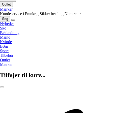
Outlet
Mærker
Kundeservice i Frankrig
Sikker betaling
Nem retur
Søg
Nyheder
Sko
Beklædning
Mænd
Kvinde
Børn
Sport
Tilbehør
Outlet
Mærker
Tilføjer til kurv...