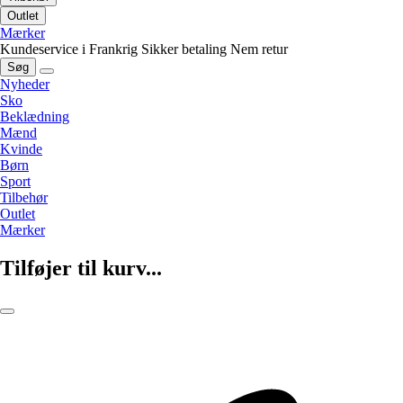
Outlet
Mærker
Kundeservice i Frankrig
Sikker betaling
Nem retur
Søg
Nyheder
Sko
Beklædning
Mænd
Kvinde
Børn
Sport
Tilbehør
Outlet
Mærker
Tilføjer til kurv...