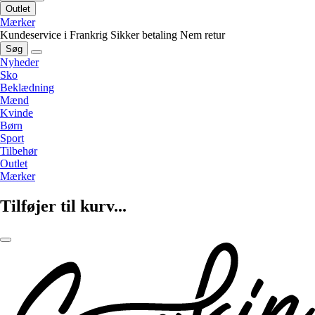
Outlet
Mærker
Kundeservice i Frankrig
Sikker betaling
Nem retur
Søg
Nyheder
Sko
Beklædning
Mænd
Kvinde
Børn
Sport
Tilbehør
Outlet
Mærker
Tilføjer til kurv...