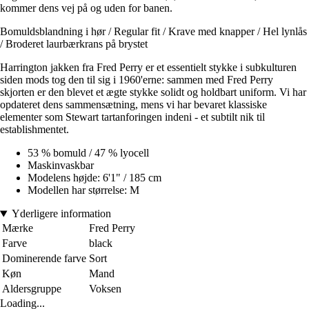
kommer dens vej på og uden for banen.
Bomuldsblandning i hør / Regular fit / Krave med knapper / Hel lynlås
/ Broderet laurbærkrans på brystet
Harrington jakken fra Fred Perry er et essentielt stykke i subkulturen
siden mods tog den til sig i 1960'erne: sammen med Fred Perry
skjorten er den blevet et ægte stykke solidt og holdbart uniform. Vi har
opdateret dens sammensætning, mens vi har bevaret klassiske
elementer som Stewart tartanforingen indeni - et subtilt nik til
establishmentet.
53 % bomuld / 47 % lyocell
Maskinvaskbar
Modelens højde: 6'1" / 185 cm
Modellen har størrelse: M
Yderligere information
Mærke
Fred Perry
Farve
black
Dominerende farve
Sort
Køn
Mand
Aldersgruppe
Voksen
Loading...