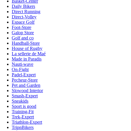
Basket-Center
Daily Bikers
Direct Running
Direct-Volley
Espace Golf
Foot-Store
Galop Store
Golf and co
Handball-Store
House of Rugby
La sellerie de Maé
Made in Paradis
Nauti-wave
On-Fight
Padel-Expert
Pecheur-Store
Pet and Garden
Slowood Interior
Smash-Expert
Sneakids
Sport is good
Training-Fit
Trek-Expert
Triathlon-Expert
TripnBikers