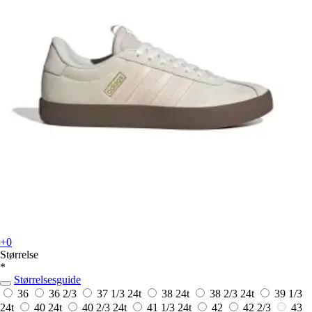
+0
Størrelse
*
Størrelsesguide
36
36 2/3
37 1/3
24t
38
24t
38 2/3
24t
39 1/3
24t
40
24t
40 2/3
24t
41 1/3
24t
42
42 2/3
43