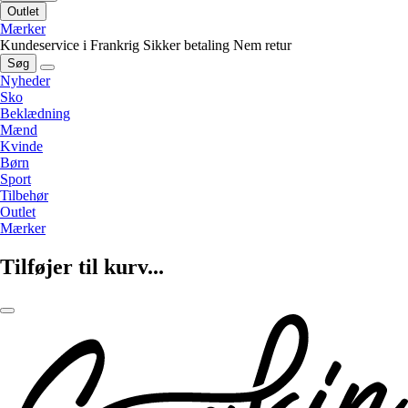
Outlet
Mærker
Kundeservice i Frankrig
Sikker betaling
Nem retur
Søg
Nyheder
Sko
Beklædning
Mænd
Kvinde
Børn
Sport
Tilbehør
Outlet
Mærker
Tilføjer til kurv...