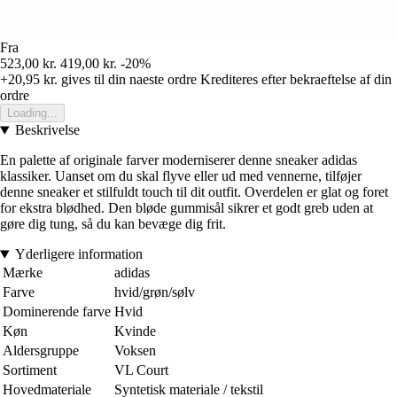
Fra
523,00 kr.
419,00 kr.
-20%
+20,95 kr.
gives til din naeste ordre
Krediteres efter bekraeftelse af din
ordre
Loading...
Beskrivelse
En palette af originale farver moderniserer denne sneaker adidas
klassiker. Uanset om du skal flyve eller ud med vennerne, tilføjer
denne sneaker et stilfuldt touch til dit outfit. Overdelen er glat og foret
for ekstra blødhed. Den bløde gummisål sikrer et godt greb uden at
gøre dig tung, så du kan bevæge dig frit.
Yderligere information
Mærke
adidas
Farve
hvid/grøn/sølv
Dominerende farve
Hvid
Køn
Kvinde
Aldersgruppe
Voksen
Sortiment
VL Court
Hovedmateriale
Syntetisk materiale / tekstil