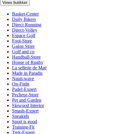
Vores butikker
Basket-Center
Daily Bikers
Direct Running
Direct-Volley
Espace Golf
Foot-Store
Galop Store
Golf and co
Handball-Store
House of Rugby
La sellerie de Maé
Made in Paradis
Nauti-wave
On-Fight
Padel-Expert
Pecheur-Store
Pet and Garden
Slowood Interior
Smash-Expert
Sneakids
Sport is good
Training-Fit
Trek-Expert