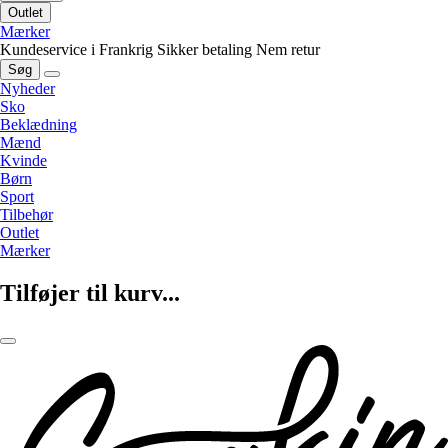
Outlet
Mærker
Kundeservice i Frankrig
Sikker betaling
Nem retur
Søg
Nyheder
Sko
Beklædning
Mænd
Kvinde
Børn
Sport
Tilbehør
Outlet
Mærker
Tilføjer til kurv...