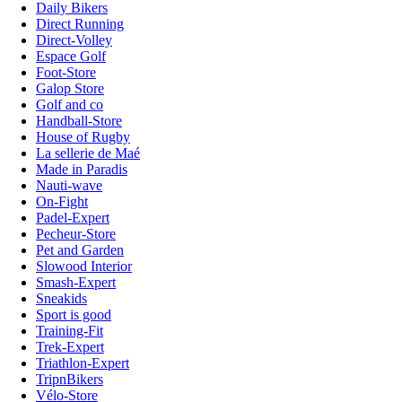
Daily Bikers
Direct Running
Direct-Volley
Espace Golf
Foot-Store
Galop Store
Golf and co
Handball-Store
House of Rugby
La sellerie de Maé
Made in Paradis
Nauti-wave
On-Fight
Padel-Expert
Pecheur-Store
Pet and Garden
Slowood Interior
Smash-Expert
Sneakids
Sport is good
Training-Fit
Trek-Expert
Triathlon-Expert
TripnBikers
Vélo-Store