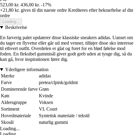
523,00 kr.
436,00 kr.
-17%
+21,80 kr.
gives til din naeste ordre
Krediteres efter bekraeftelse af din
ordre
Loading...
Beskrivelse
En farverig palet opdaterer disse klassiske sneakers adidas. Uanset om
du tager en flyvetur eller går ud med venner, tilføjer disse sko interesse
til ethvert outfit. Overdelen er glat og foret for en blød følelse mod
foden. En fleksibel gummisål giver godt greb uden at tynge dig, så du
kan gå, hvor inspirationen fører dig.
Yderligere information
Mærke
adidas
Farve
pretea/clpink/goldmt
Dominerende farve
Grøn
Køn
Kvinde
Aldersgruppe
Voksen
Sortiment
VL Court
Hovedmateriale
Syntetisk materiale / tekstil
Skosål
naturlig gummi
Loading...
Loading...