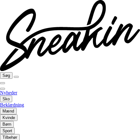
Søg
Nyheder
Sko
Beklædning
Mænd
Kvinde
Børn
Sport
Tilbehør