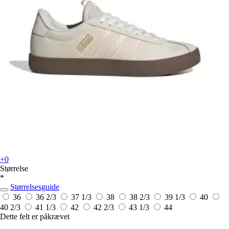
+0
Størrelse
*
Størrelsesguide
36
36 2/3
37 1/3
38
38 2/3
39 1/3
40
40 2/3
41 1/3
42
42 2/3
43 1/3
44
Dette felt er påkrævet