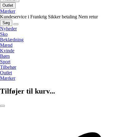
Outlet
Mærker
Kundeservice i Frankrig
Sikker betaling
Nem retur
Søg
Nyheder
Sko
Beklædning
Mænd
Kvinde
Børn
Sport
Tilbehør
Outlet
Mærker
Tilføjer til kurv...