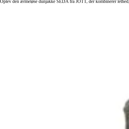
Oplev den ærmeløse dunjakke SEDA fra JOTT, der kombinerer lethed, k