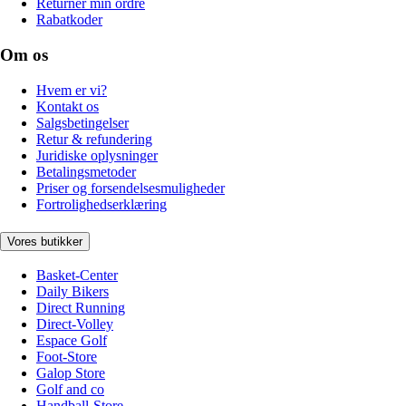
Returnér min ordre
Rabatkoder
Om os
Hvem er vi?
Kontakt os
Salgsbetingelser
Retur & refundering
Juridiske oplysninger
Betalingsmetoder
Priser og forsendelsesmuligheder
Fortrolighedserklæring
Vores butikker
Basket-Center
Daily Bikers
Direct Running
Direct-Volley
Espace Golf
Foot-Store
Galop Store
Golf and co
Handball-Store