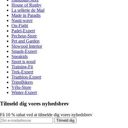
House of Rugby
La sellerie de Maé
Made in Paradis
Nauti-wave
On-Fight
Padel-Expert
Pecheur-Store
Pet and Garden
Slowood Interior
Smash-Expert
Sneakids
Sport is good
Training-Fit
Trek-Expert
Triathlon-Expert
TripnBikers
Vélo-Store
Winter-Expert
Tilmeld dig vores nyhedsbrev
Få 10 % rabat ved at tilmelde dig vores nyhedsbrev
Tilmeld dig