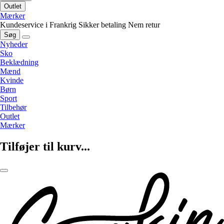
Outlet
Mærker
Kundeservice i Frankrig
Sikker betaling
Nem retur
Søg
Nyheder
Sko
Beklædning
Mænd
Kvinde
Børn
Sport
Tilbehør
Outlet
Mærker
Tilføjer til kurv...